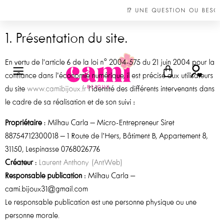
MENTIONS LÉGALES
🚚 LIVRAISON OFFERTE À PARTIR DE 60€ D'ACHATS*
🚚 LIVRAISON OFFERTE À PARTIR DE 60€ D'ACHATS*
🚚 LIVRAISON OFFERTE À PARTIR DE 60€ D'ACHATS*
⁉️ UNE QUESTION OU BESOIN D'AIDE ?
⁉️ UNE QUESTION OU BESOIN D'AIDE ?
⁉️ UNE QUESTION OU BESOIN D'AIDE ?
1. Présentation du site.
En vertu de l’article 6 de la loi n° 2004-575 du 21 juin 2004 pour la
confiance dans l’économie numérique, il est précisé aux utilisateurs
du site
www.camibijoux.fr
l’identité des différents intervenants dans
le cadre de sa réalisation et de son suivi :
Propriétaire
: Milhau Carla – Micro-Entrepreneur Siret
88754712300018 – 1 Route de l’Hers, Bâtiment B, Appartement 8,
31150, Lespinasse 0768026776
Créateur
:
Laurent Anthony (AntWeb)
Responsable publication
: Milhau Carla –
cami.bijoux31@gmail.com
Le responsable publication est une personne physique ou une
personne morale.