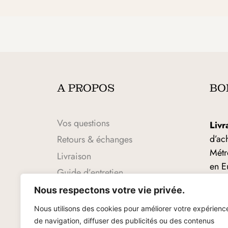
A PROPOS
BO
Vos questions
Livr
d’ac
Retours & échanges
Métr
Livraison
en E
Guide d’entretien
Éch
Guide des tailles
Nous respectons votre vie privée.
14 j
CGV
Nous utilisons des cookies pour améliorer votre expérienc
Mentions légales
Pai
de navigation, diffuser des publicités ou des contenus