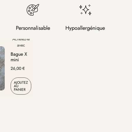
Personnalisable
Hypoallergénique
Bague X
Bague WESTIE
Bag
mini
20,00
€
29,
26,00
€
AJOUTEZ AU PANIER
AJ
AJOUTEZ
AU
PANIER