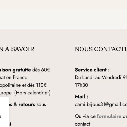
N A SAVOIR
NOUS CONTACT
aison gratuite
dès 60€
Service client :
hat en France
Du Lundi au Vendredi 9
opolitaine et dès 110€
17h30
urope. (Hors calendrier)
Mail :
anges
&
retours
sous
cami.bijoux31@gmail.c
ours
Ou via ce
formulaire
d
e
ement
contact