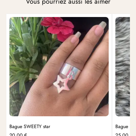
Vous pourriez aussi les aimer
Bague SWEETY star
Bague L
20,00
€
25,00
€