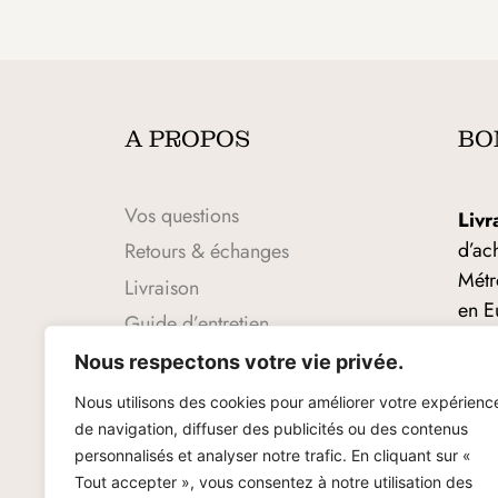
A PROPOS
BO
Vos questions
Livr
d’ac
Retours & échanges
Métr
Livraison
en E
Guide d’entretien
Éch
Guide des tailles
Nous respectons votre vie privée.
14 j
CGV
Nous utilisons des cookies pour améliorer votre expérienc
Mentions légales
Pai
de navigation, diffuser des publicités ou des contenus
personnalisés et analyser notre trafic. En cliquant sur «
sécu
Politique de confidentialité
Tout accepter », vous consentez à notre utilisation des
Secu