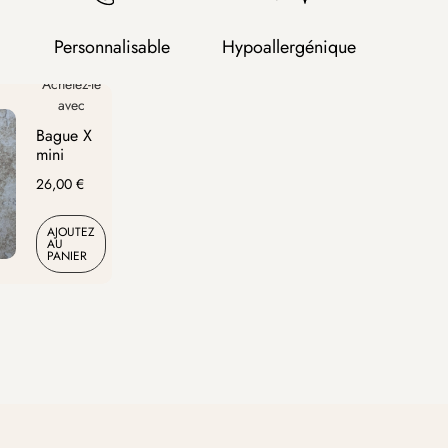
Personnalisable
Hypoallergénique
Bague X
Bague WESTIE
Bag
mini
20,00
€
29,
26,00
€
AJOUTEZ AU PANIER
AJ
AJOUTEZ
AU
PANIER