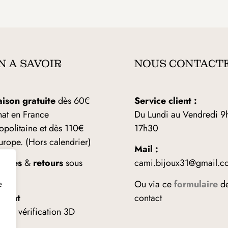
N A SAVOIR
NOUS CONTACT
aison gratuite
dès 60€
Service client :
hat en France
Du Lundi au Vendredi 9
opolitaine et dès 110€
17h30
urope. (Hors calendrier)
Mail :
anges
&
retours
sous
cami.bijoux31@gmail.c
ours
Ou via ce
formulaire
d
e
ement
contact
risé
vérification 3D
re