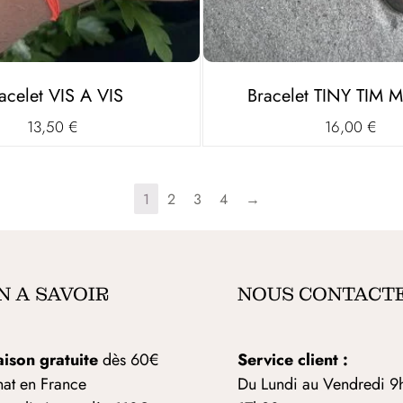
acelet VIS A VIS
Bracelet TINY TIM M
13,50
€
16,00
€
1
2
3
4
→
N A SAVOIR
NOUS CONTACT
aison gratuite
dès 60€
Service client :
hat en France
Du Lundi au Vendredi 9