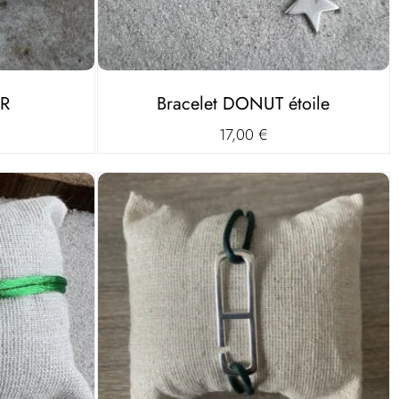
UR
Bracelet DONUT étoile
17,00
€