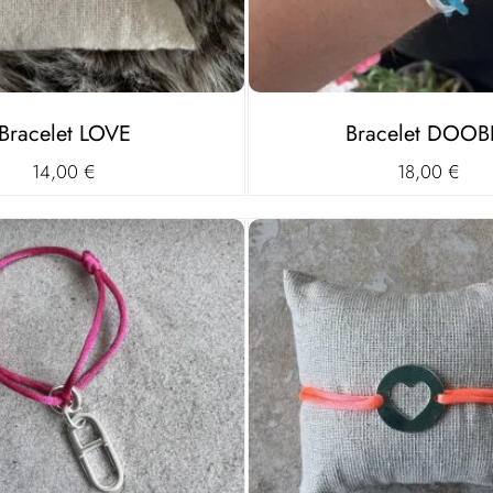
Bracelet LOVE
Bracelet DOOB
14,00
€
18,00
€