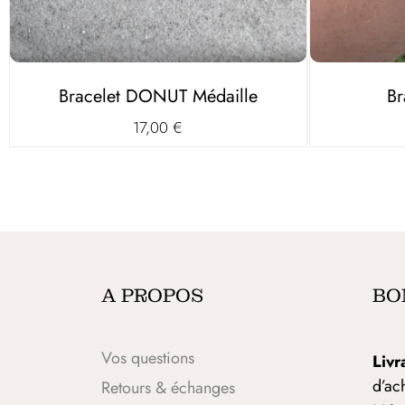
Bracelet DONUT Médaille
Br
17,00
€
A PROPOS
BO
Vos questions
Livr
d’ac
Retours & échanges